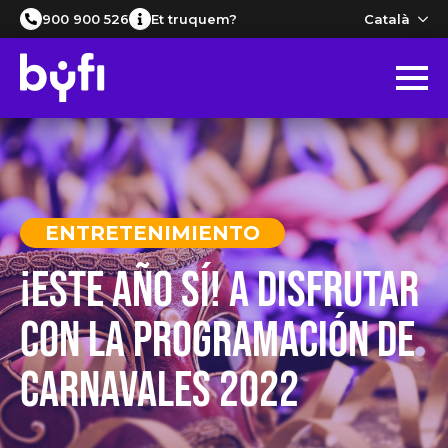
Català
900 900 526
Et truquem?
ENTRETENIMIENTO
¡Este año sí! A disfrutar
con la programación de
Carnavales 2022