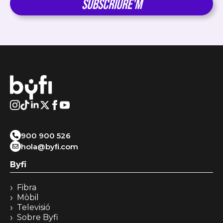
Subscriure'm
900 900 526
hola@byﬁ.com
Byfi
Fibra
Mòbil
Televisió
Sobre Byfi