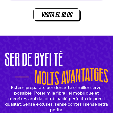
Visita el bloc
Estem preparats per donar-te el millor servei
possible. T'oferim la fibra i el mòbil que et
mereixes amb la combinació perfecta de preu i
qualitat. Sense excuses, sense contes i sense lletra
petita.